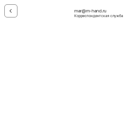
mar@m-hand.ru
Корреспондентская служба
Имя
Фамилия
E-mail
Пол
Мужской
Женский
Согласие на получение чеков по электронной почте