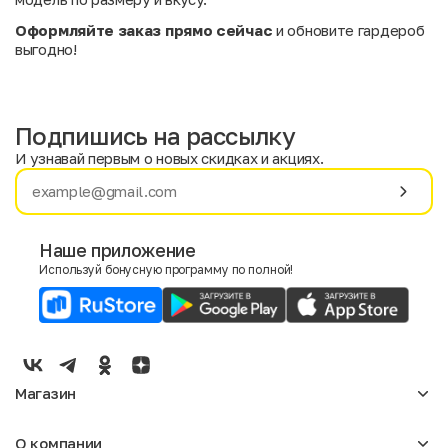
Оформляйте заказ прямо сейчас
и обновите гардероб
выгодно!
Подпишись на рассылку
И узнавай первым о новых скидках и акциях.
Имя
Фамилия
Наше приложение
Используй бонусную программу по полной!
E-mail
Пол
Мужской
Женский
Магазин
Согласие на получение чеков по электронной почте
Женское
О компании
Мужское