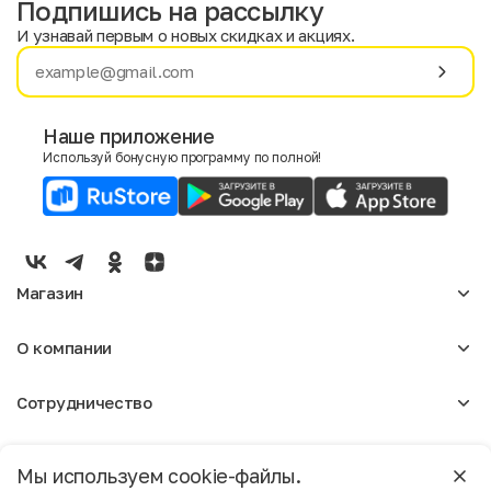
Подпишись на рассылку
И узнавай первым о новых скидках и акциях.
Имя
Фамилия
Наше приложение
Используй бонусную программу по полной!
E-mail
Пол
Мужской
Женский
Магазин
Согласие на получение чеков по электронной почте
Женское
О компании
Мужское
Аксессуары
О нас
Детское
Сотрудничество
Отзывы
Блог
Оптовикам
Вакансии
Помощь
Москва
Арендодателям
Магазины
Мы используем cookie-файлы.
Реклама