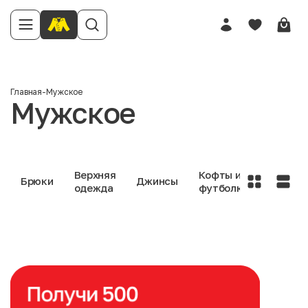
Главная
-
Мужское
Мужское
Верхняя
Кофты и
Нижне
Брюки
Джинсы
одежда
футболки
белье