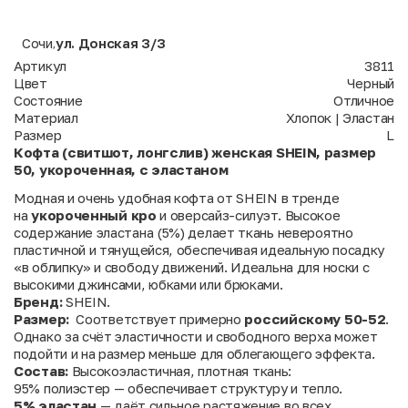
Сочи
ул. Донская 3/3
,
Артикул
3811
Цвет
Черный
Состояние
Отличное
Материал
Хлопок | Эластан
Размер
L
Кофта (свитшот, лонгслив) женская SHEIN, размер
50, укороченная, с эластаном
Модная и очень удобная кофта от SHEIN в тренде
на
укороченный кро
и оверсайз-силуэт. Высокое
содержание эластана (5%) делает ткань невероятно
пластичной и тянущейся, обеспечивая идеальную посадку
«в облипку» и свободу движений. Идеальна для носки с
высокими джинсами, юбками или брюками.
Бренд:
SHEIN.
Размер:
Соответствует примерно
российскому 50-52
.
Однако за счёт эластичности и свободного верха может
подойти и на размер меньше для облегающего эффекта.
Состав:
Высокоэластичная, плотная ткань:
95% полиэстер — обеспечивает структуру и тепло.
5% эластан
— даёт сильное растяжение во всех